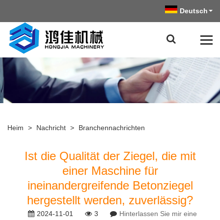
Deutsch
Heim
>
Nachricht
>
Branchennachrichten
Ist die Qualität der Ziegel, die mit
einer Maschine für
ineinandergreifende Betonziegel
hergestellt werden, zuverlässig?
2024-11-01
3
Hinterlassen Sie mir eine