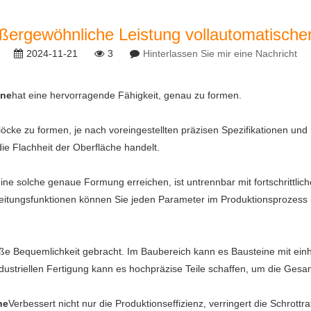
ußergewöhnliche Leistung vollautomatisch
2024-11-21
3
Hinterlassen Sie mir eine Nachricht
ine
hat eine hervorragende Fähigkeit, genau zu formen.
löcke zu formen, je nach voreingestellten präzisen Spezifikationen und 
ie Flachheit der Oberfläche handelt.
ine solche genaue Formung erreichen, ist untrennbar mit fortschrittli
itungsfunktionen können Sie jeden Parameter im Produktionsprozess 
ße Bequemlichkeit gebracht. Im Baubereich kann es Bausteine ​​mit einhe
dustriellen Fertigung kann es hochpräzise Teile schaffen, um die Gesa
ne
Verbessert nicht nur die Produktionseffizienz, verringert die Schrottr